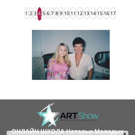
1
2
3
4
5
6
7
8
9
10
11
12
13
14
15
16
17
ОНЛАЙН ШКОЛА Натальи Молодых