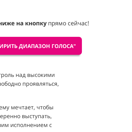
ниже на кнопку
прямо сейчас!
СШИРИТЬ ДИАПАЗОН ГОЛОСА"
троль над высокими
вободно проявляться,
нему мечтает, чтобы
веренно выступать,
воим исполнением с