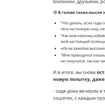
близкими, друзьями, ро
😨
В голове такие мысли 
"Что делать, если годы
петь на полную силу, н
"Как мне наконец избави
мой настоящий потенци
«Из-за зажатых высоких
"Мне приходится отказы
не получатся, так как т
И в итоге, вы снова
ост
новую попытку, даже 
- сидя дома вечером в
соцсетях, с каждым пр