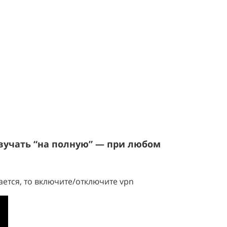
звучать “на полную” — при любом
й
ается, то включите/отключите vpn