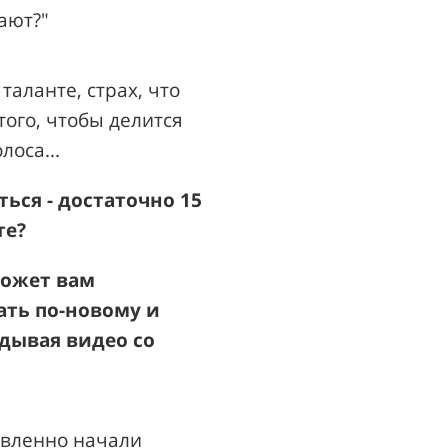
ают?"
таланте, страх, что
того, чтобы делится
лоса...
ься - достаточно 15
те?
может вам
ать по-новому и
адывая видео со
овленно начали