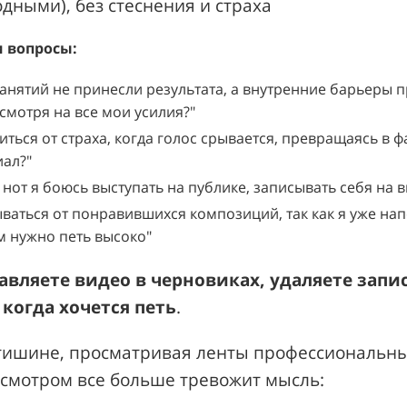
дными), без стеснения и страха
и вопросы
:
 занятий не принесли результата, а внутренние барьеры
есмотря на все мои усилия?"
ться от страха, когда голос срывается, превращаясь в ф
ал?"
 нот я боюсь выступать на публике, записывать себя на 
ваться от понравившихся композиций, так как я уже нап
ам нужно петь высоко"
авляете видео в черновиках, удаляете запи
когда хочется петь
.
 тишине, просматривая ленты профессиональны
осмотром все больше тревожит мысль: