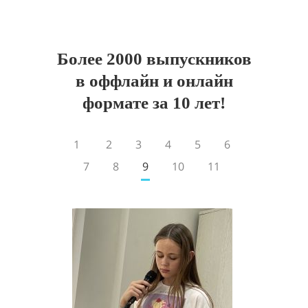
Более 2000 выпускников
в оффлайн и онлайн
формате за 10 лет!
1
2
3
4
5
6
7
8
9
10
11